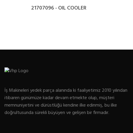
21707096 - OIL COOLER
İş Makineleri yedek parça alanında ki faaliyetimiz 2010 yılından
itibaren günümüze kadar devam etmekte olup, müşteri
memnuniyetini ve dürüstlüğü kendine ilke edinmiş, bu ilke
doğrultusunda sürekli büyüyen ve gelişen bir firmadır.