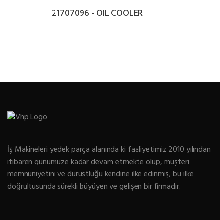
21707096 - OIL COOLER
İş Makineleri yedek parça alanında ki faaliyetimiz 2010 yılından
itibaren günümüze kadar devam etmekte olup, müşteri
memnuniyetini ve dürüstlüğü kendine ilke edinmiş, bu ilke
doğrultusunda sürekli büyüyen ve gelişen bir firmadır.